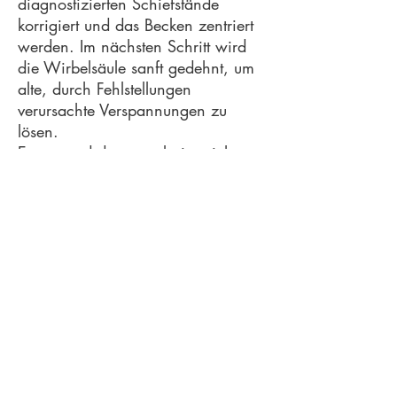
diagnostizierten Schiefstände
korrigiert und das Becken zentriert
werden. Im nächsten Schritt wird
die Wirbelsäule sanft gedehnt, um
alte, durch Fehlstellungen
verursachte Verspannungen zu
lösen.
Ergänzend dazu analysiere ich
alltägliche Bewegungsabläufe, die
den Körper in die Dysfunktion
führen und leite Sie an, diese durch
korrigierende Bewegungen zu
ersetzen. Abschließend kann die
Muskulatur, die durch z. T.
jahrelange Fehlhaltung „falsch“
entwickelt wurde, durch einfache
aber speziell angepasste Übungen
in der ausgerichteten Position
gestärkt werden.