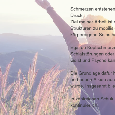
Schmerzen entstehen 
Druck.
Ziel meiner Arbeit is
Strukturen zu mobili
körpereigene Selbsthei
Egal ob Kopfschmerz
Schlafstörungen oder
Geist und Psyche kan
Die Grundlage dafür h
und neben Aikido auch
wurde. Insgesamt blieb
In zahlreichen Schul
kontinuierlich.