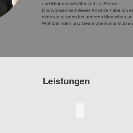
und Widerstandsfähigkeit zu fördern.
Die Wirksamkeit dieser Ansätze habe ich se
mich stets, wenn ich anderen Menschen au
Wohlbefinden und Gesundheit unterstützen
Leistungen
Manuelle Schmerzther
Triggerpunkte,
myofascial
release,