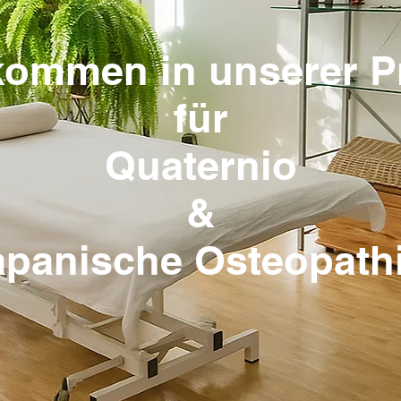
kommen in unserer P
für
Quaternio
&
apanische Osteopath