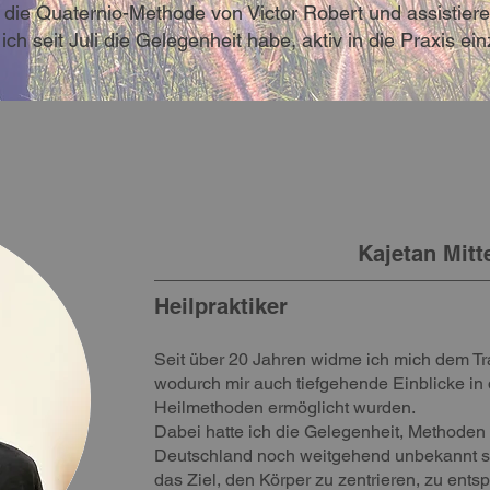
 die Quaternio-Methode von Victor Robert und assistiere 
ich seit Juli die Gelegenheit habe, aktiv in die Praxis ei
Kajetan Mitt
Heilpraktiker
Seit über 20 Jahren widme ich mich dem Tr
wodurch mir auch tiefgehende Einblicke in d
Heilmethoden ermöglicht wurden.
Dabei hatte ich die Gelegenheit, Methoden
Deutschland noch weitgehend unbekannt si
das Ziel, den Körper zu zentrieren, zu ent