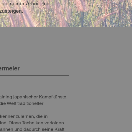
bei seiner Arbeit. Ich
nzusteigen.
ermeier
aining japanischer Kampfkünste,
ie Welt traditioneller
 kennenzulernen, die in
nd. Diese Techniken verfolgen
spannen und dadurch seine Kraft