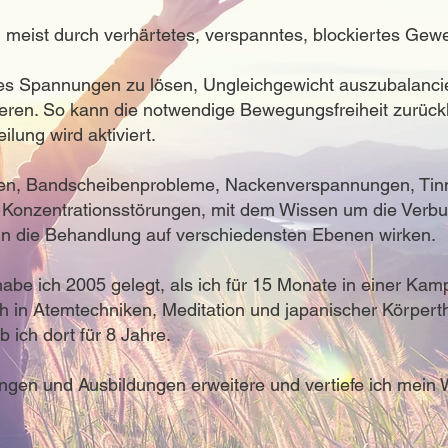
meist durch verhärtetes, verspanntes, blockiertes Gewe
t es Spannungen zu lösen, Ungleichgewicht auszubalanci
sieren. So kann die notwendige Bewegungsfreiheit zurüc
lung wird aktiviert.
en, Bandscheibenprobleme, Nackenverspannungen, Tinn
 Konzentrationsstörungen, mit dem Wissen um die Verbu
n die Behandlung auf verschiedensten Ebenen wirken.
abe ich 2005 gelegt, als ich für 15 Monate in einer Kam
 in Atemtechniken, Meditation und japanischer Körperth
 ich dort für 8 Jahre.
ungen und Ausbildungen erweitere und vertiefe ich mein