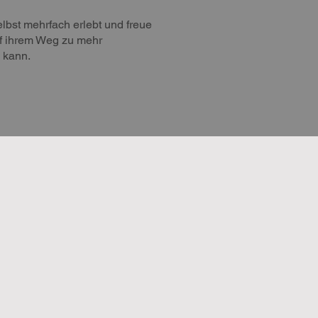
lbst mehrfach erlebt und freue
f ihrem Weg zu mehr
 kann.
apie