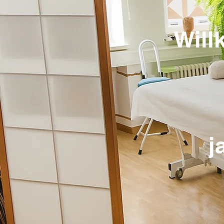
Will
j