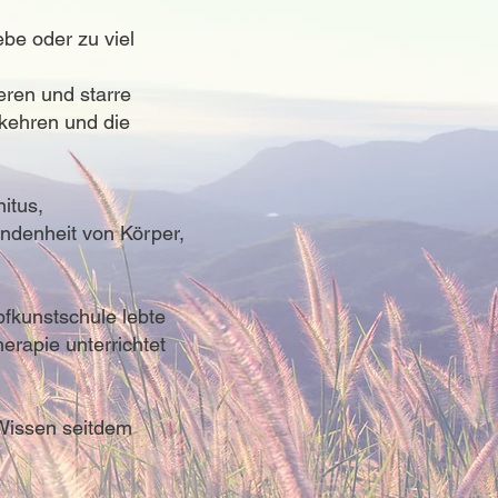
be oder zu viel
eren und starre
kkehren und die
itus,
ndenheit von Körper,
pfkunstschule lebte
erapie unterrichtet
 Wissen seitdem