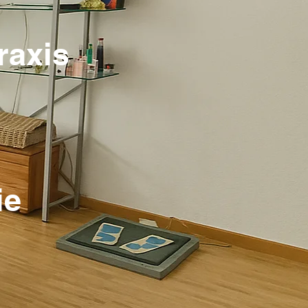
raxis
ie