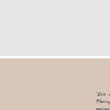
”Ein 
Thera
meine